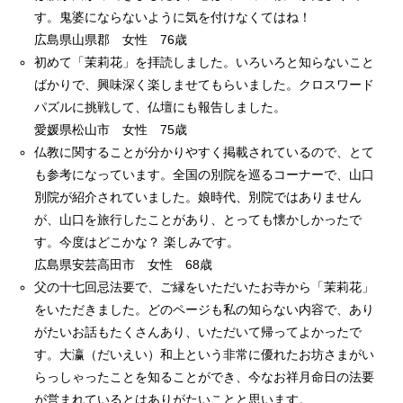
す。鬼婆にならないように気を付けなくてはね！
広島県山県郡 女性 76歳
初めて「茉莉花」を拝読しました。いろいろと知らないこと
ばかりで、興味深く楽しませてもらいました。クロスワード
パズルに挑戦して、仏壇にも報告しました。
愛媛県松山市 女性 75歳
仏教に関することが分かりやすく掲載されているので、とて
も参考になっています。全国の別院を巡るコーナーで、山口
別院が紹介されていました。娘時代、別院ではありません
が、山口を旅行したことがあり、とっても懐かしかったで
す。今度はどこかな？ 楽しみです。
広島県安芸高田市 女性 68歳
父の十七回忌法要で、ご縁をいただいたお寺から「茉莉花」
をいただきました。どのページも私の知らない内容で、あり
がたいお話もたくさんあり、いただいて帰ってよかったで
す。大瀛（だいえい）和上という非常に優れたお坊さまがい
らっしゃったことを知ることができ、今なお祥月命日の法要
が営まれているとはありがたいことと思います。