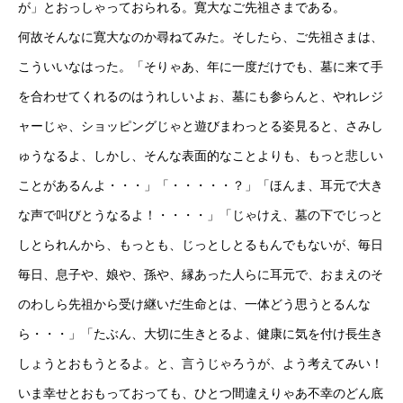
が」とおっしゃっておられる。寛大なご先祖さまである。
何故そんなに寛大なのか尋ねてみた。そしたら、ご先祖さまは、
こういいなはった。「そりゃあ、年に一度だけでも、墓に来て手
を合わせてくれるのはうれしいよぉ、墓にも参らんと、やれレジ
ャーじゃ、ショッピングじゃと遊びまわっとる姿見ると、さみし
ゅうなるよ、しかし、そんな表面的なことよりも、もっと悲しい
ことがあるんよ・・・」「・・・・・？」「ほんま、耳元で大き
な声で叫びとうなるよ！・・・・」「じゃけえ、墓の下でじっと
しとられんから、もっとも、じっとしとるもんでもないが、毎日
毎日、息子や、娘や、孫や、縁あった人らに耳元で、おまえのそ
のわしら先祖から受け継いだ生命とは、一体どう思うとるんな
ら・・・」「たぶん、大切に生きとるよ、健康に気を付け長生き
しょうとおもうとるよ。と、言うじゃろうが、よう考えてみい！
いま幸せとおもっておっても、ひとつ間違えりゃあ不幸のどん底