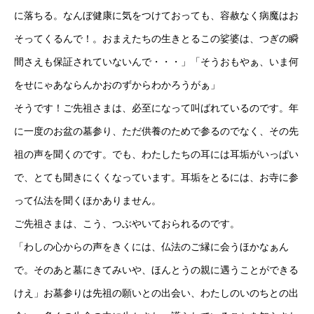
に落ちる。なんぼ健康に気をつけておっても、容赦なく病魔はお
そってくるんで！。おまえたちの生きとるこの娑婆は、つぎの瞬
間さえも保証されていないんで・・・」「そうおもやぁ、いま何
をせにゃあならんかおのずからわかろうがぁ」
そうです！ご先祖さまは、必至になって叫ばれているのです。年
に一度のお盆の墓参り、ただ供養のためで参るのでなく、その先
祖の声を聞くのです。でも、わたしたちの耳には耳垢がいっぱい
で、とても聞きにくくなっています。耳垢をとるには、お寺に参
って仏法を聞くほかありません。
ご先祖さまは、こう、つぶやいておられるのです。
「わしの心からの声をきくには、仏法のご縁に会うほかなぁん
で。そのあと墓にきてみいや、ほんとうの親に遇うことができる
けえ」お墓参りは先祖の願いとの出会い、わたしのいのちとの出