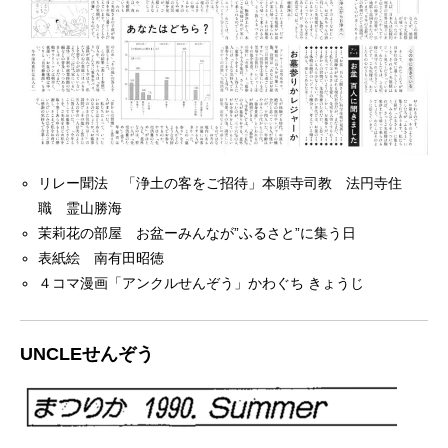
リレー聞法 「浄土の客をご招待」本願寺司教 法円寺住
職 霊山勝海
茉莉花の部屋 お盆ーみんなが”ふるさと”に集う日
表紙絵 南有田昭徳
４コマ漫画「アンクルせんぞう」かわぐち きょうじ
UNCLEせんぞう