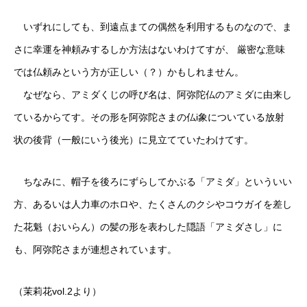
いずれにしても、到遠点まての偶然を利用するものなので、ま
さに幸運を神頼みするしか方法はないわけてすが、 厳密な意味
では仏頼みという方が正しい（？）かもしれません。
なぜなら、アミダくじの呼び名は、阿弥陀仏のアミダに由来し
ているからてす。その形を阿弥陀さまの仏i象についている放射
状の後背（一般にいう後光）に見立てていたわけてす。
ちなみに、帽子を後ろにずらしてかぶる「アミダ」といういい
方、あるいは人力車のホロや、たくさんのクシやコウガイを差し
た花魁（おいらん）の髪の形を表わした隠語「アミダさし」に
も、阿弥陀さまが連想されています。
（茉莉花vol.2より）